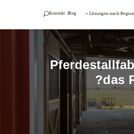
Kontakt
Blog
U
3
Lösungen nach Regio
Pferdestallfa
das R
Startseite
-
Pferde