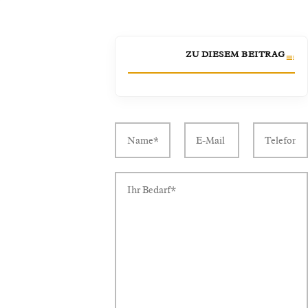
ZU DIESEM BEITRAG
Pferdestallfabrik vs.
1.
Handelsgesellschaft: Was ist der
Hauptunterschied?
Wie unterscheiden sich die
2.
Kostenstrukturen und Gewinnmargen für
Verkaufsstände?
Welche Option bietet die bessere
3.
Technik für individuelle Scheunen?
Bauen Sie Premium-Ställe für jedes
4.
Klima
Kopf an Kopf: Kommunikationseffizienz
5.
und QC-Kontrolle?
Das Urteil: Welcher Anbieter passt zu
6.
Ihrem Pferdebetrieb?
Häufig gestellte Fragen
7.