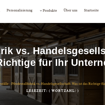
Personalisierung
Über uns
Startseite
3
n
Produkte
brik vs. Handelsgesells
ichtige für Ihr Unter
ställe
-
Pferdestallfabrik vs. Handelsgesellschaft: Was ist das Richtige f
LESEZEIT:
( WORTZAHL:
)