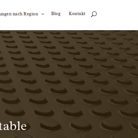
Blog
Kontakt
3
U
ungen nach Region
table