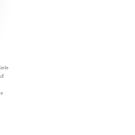
iele
uf
te