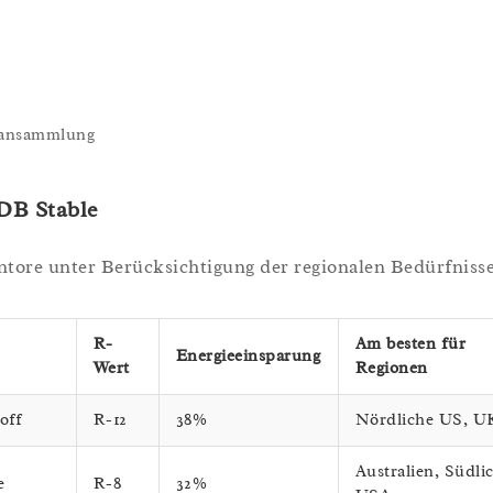
tsansammlung
DB Stable
ntore unter Berücksichtigung der regionalen Bedürfnisse
R-
Am besten für
Energieeinsparung
Wert
Regionen
off
R-12
38%
Nördliche US, U
Australien, Südli
e
R-8
32%