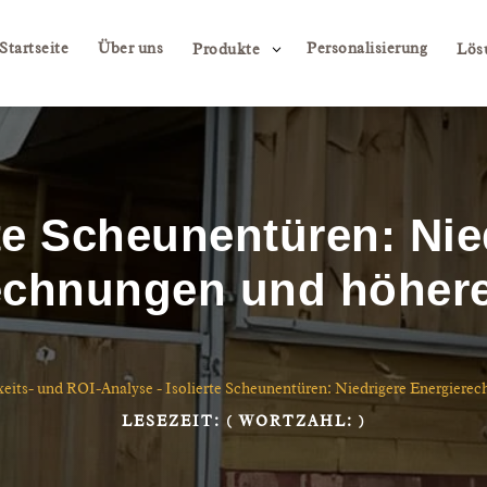
Startseite
Über uns
Personalisierung
3
Produkte
Lös
rte Scheunentüren: Nie
echnungen und höhere 
eits- und ROI-Analyse
-
Isolierte Scheunentüren: Niedrigere Energierec
LESEZEIT:
( WORTZAHL:
)