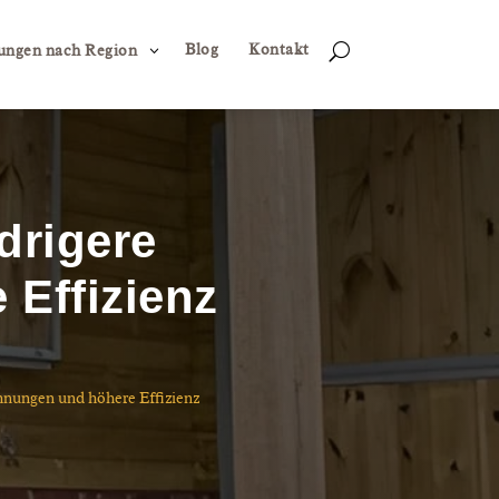
Blog
Kontakt
3
U
ungen nach Region
drigere
Effizienz
hnungen und höhere Effizienz