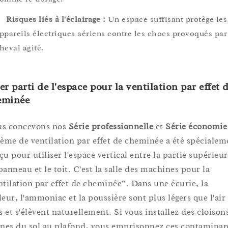
Risques liés à l'éclairage :
Un espace suffisant protège les
ppareils électriques aériens contre les chocs provoqués par
heval agité.
er parti de l'espace pour la ventilation par effet 
eminée
s concevons nos
Série professionnelle
et
Série économie
tème de ventilation par effet de cheminée a été spécialem
çu pour utiliser l'espace vertical entre la partie supérieu
panneau et le toit. C'est la salle des machines pour la
ntilation par effet de cheminée”. Dans une écurie, la
leur, l'ammoniac et la poussière sont plus légers que l'air
is et s'élèvent naturellement. Si vous installez des cloison
ines du sol au plafond, vous emprisonnez ces contaminan