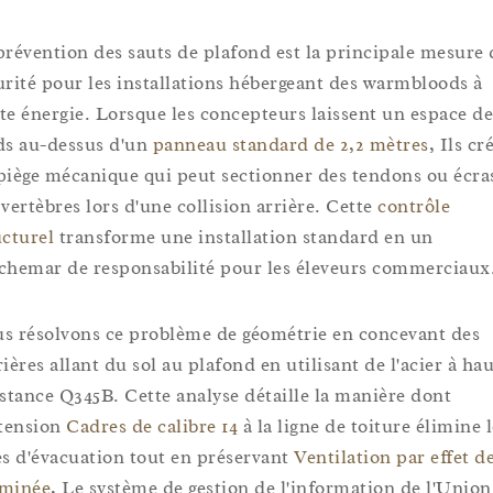
prévention des sauts de plafond est la principale mesure 
urité pour les installations hébergeant des warmbloods à
te énergie. Lorsque les concepteurs laissent un espace de
ds au-dessus d'un
panneau standard de 2,2 mètres
, Ils cr
piège mécanique qui peut sectionner des tendons ou écra
 vertèbres lors d'une collision arrière. Cette
contrôle
ucturel
transforme une installation standard en un
chemar de responsabilité pour les éleveurs commerciaux
s résolvons ce problème de géométrie en concevant des
ières allant du sol au plafond en utilisant de l'acier à ha
istance Q345B. Cette analyse détaille la manière dont
xtension
Cadres de calibre 14
à la ligne de toiture élimine 
es d'évacuation tout en préservant
Ventilation par effet d
minée
, Le système de gestion de l'information de l'Union