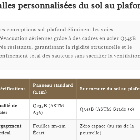
alles personnalisées du sol au plafo
es conceptions sol-plafond éliminent les voies
'évacuation aériennes grâce à des cadres en acier Q345B
rès résistants, garantissant la rigidité structurelle et le
onfinement total des sauteurs sans sacrifier la ventilation
Panneau standard
écifications
Sur mesure du sol au plaf
(2.2m)
alité de
Q235B (ASTM
Q345B (ASTM Grade 50)
cier
A36)
gagement
Feuilles 1m-2m
Zéro espace (au ras de la
rtical
Écart
poutrelle)