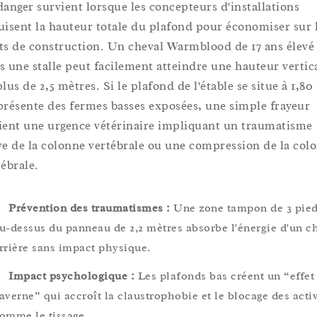
danger survient lorsque les concepteurs d'installations
uisent la hauteur totale du plafond pour économiser sur 
ts de construction. Un cheval Warmblood de 17 ans élevé
s une stalle peut facilement atteindre une hauteur vertic
lus de 2,5 mètres. Si le plafond de l'étable se situe à 1,80
présente des fermes basses exposées, une simple frayeur
ient une urgence vétérinaire impliquant un traumatisme
ve de la colonne vertébrale ou une compression de la col
tébrale.
Prévention des traumatismes :
Une zone tampon de 3 pie
u-dessus du panneau de 2,2 mètres absorbe l'énergie d'un c
rrière sans impact physique.
Impact psychologique :
Les plafonds bas créent un “effet
averne” qui accroît la claustrophobie et le blocage des activ
omme le tissage.