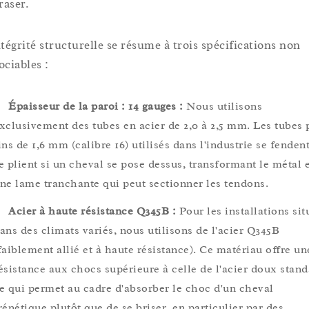
raser.
ntégrité structurelle se résume à trois spécifications non
ociables :
Épaisseur de la paroi : 14 gauges :
Nous utilisons
xclusivement des tubes en acier de 2,0 à 2,5 mm. Les tubes 
ins de 1,6 mm (calibre 16) utilisés dans l'industrie se fendent
e plient si un cheval se pose dessus, transformant le métal 
ne lame tranchante qui peut sectionner les tendons.
Acier à haute résistance Q345B :
Pour les installations sit
ans des climats variés, nous utilisons de l'acier Q345B
faiblement allié et à haute résistance). Ce matériau offre un
ésistance aux chocs supérieure à celle de l'acier doux stand
e qui permet au cadre d'absorber le choc d'un cheval
rénétique plutôt que de se briser, en particulier par des