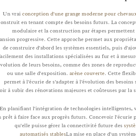
Un vrai
conception d'une grange moderne pour che
construit en tenant compte des besoins futurs. La co
modulaire et la construction par étapes permet
expansion progressive. Cette approche permet aux propr
de construire d'abord les systèmes essentiels, puis d
facilement des installations spécialisées au fur et à m
l'évolution de leurs besoins, comme des zones de repr
ou une salle d'exposition.
arène couverte
. Cette fl
permet à l'écurie de s'adapter à l'évolution des beso
avoir à subir des rénovations majeures et coûteuses par l
En planifiant l'intégration de technologies intelligent
êtes prêt à faire face aux progrès futurs. Concevoir l'écu
qu'elle puisse gérer la connectivité future des
s
automatisés stables
La mise en place d'un sy