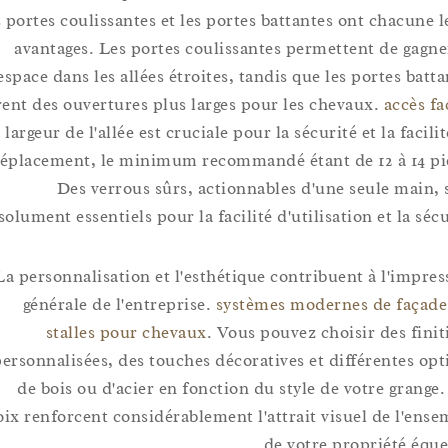
Les portes coulissantes et les portes battantes ont chacu
avantages. Les portes coulissantes permettent de g
l'espace dans les allées étroites, tandis que les portes 
offrent des ouvertures plus larges pour les chevaux.
accè
La largeur de l'allée est cruciale pour la sécurité et la fa
déplacement, le minimum recommandé étant de 12 à 1
Des verrous sûrs, actionnables d'une seule ma
absolument essentiels pour la facilité d'utilisation et la 
La personnalisation et l'esthétique contribuent à l'im
générale de l'entreprise.
systèmes modernes de fa
stalles pour chevaux
. Vous pouvez choisir des f
personnalisées, des touches décoratives et différentes
de bois ou d'acier en fonction du style de votre gra
choix renforcent considérablement l'attrait visuel de l'
de votre propriété é