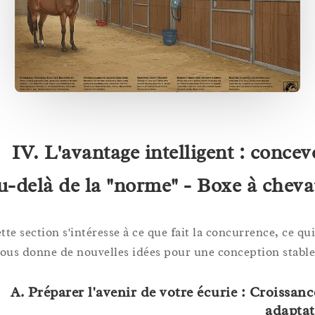
IV. L'avantage intelligent : conc
au-delà de la "norme" - Boxe à ch
Cette section s'intéresse à ce que fait la concurrence, ce
vous donne de nouvelles idées pour une conception sta
A. Préparer l'avenir de votre écurie : Croiss
adap