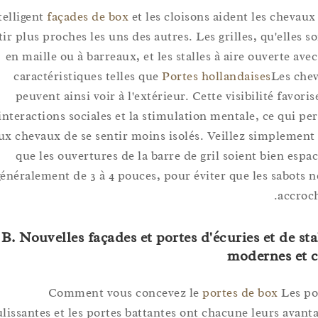
Intelligent
façades de box
et les cloisons aident les chev
sentir plus proches les uns des autres. Les grilles, qu'ell
en maille ou à barreaux, et les stalles à aire ouverte
caractéristiques telles que
Portes hollandaises
Les 
peuvent ainsi voir à l'extérieur. Cette visibilité fav
interactions sociales et la stimulation mentale, ce qu
aux chevaux de se sentir moins isolés. Veillez simplem
que les ouvertures de la barre de gril soient bien e
généralement de 3 à 4 pouces, pour éviter que les sabot
acc
B. Nouvelles façades et portes d'écuries et de 
modernes 
Comment vous concevez le
portes de box
Les
coulissantes et les portes battantes ont chacune leurs av