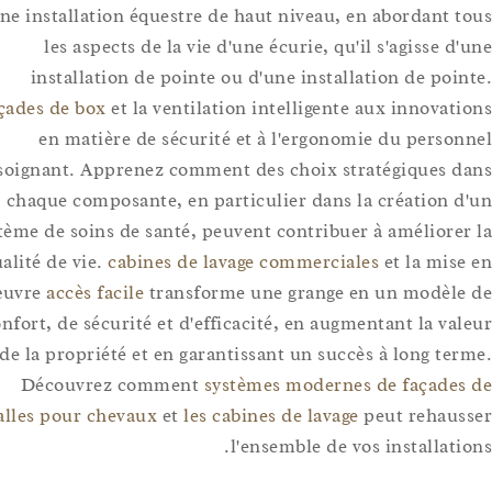
d'une installation équestre de haut niveau, en abordant 
les aspects de la vie d'une écurie, qu'il s'agisse 
installation de pointe ou d'une installation de poi
façades de box
et la ventilation intelligente aux innovat
en matière de sécurité et à l'ergonomie du perso
soignant. Apprenez comment des choix stratégiques 
chaque composante, en particulier dans la création 
système de soins de santé, peuvent contribuer à améliore
qualité de vie.
cabines de lavage commerciales
et la mis
œuvre
accès facile
transforme une grange en un modèl
confort, de sécurité et d'efficacité, en augmentant la va
de la propriété et en garantissant un succès à long te
Découvrez comment
systèmes modernes de façade
stalles pour chevaux
et
les cabines de lavage
peut rehau
l'ensemble de vos installat