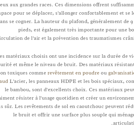
mieux aux grandes races. Ces dimensions offrent suff
d'espace pour se déplacer, s'allonger confortablement et 
sans se cogner. La hauteur du plafond, généralement d
pieds, est également très importante pour u
circulation de l'air et la prévention des traumatismes c
Les matériaux choisis ont une incidence sur la durée de
sécurité et même le niveau de bruit. Des matériaux résis
non toxiques comme
revêtement en poudre
ou
galvani
chaud
L'acier, les panneaux HDPE et les bois spéciau
le bambou, sont d'excellents choix. Ces matériaux
vraiment résister à l'usage quotidien et créer un envir
plus sûr. Les revêtements de sol en caoutchouc peuvent
le bruit et offrir une surface plus souple qui mé
artic