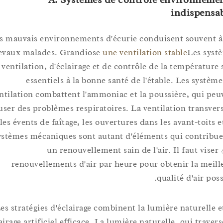
indispe
Les mauvais environnements d'écurie conduisent souve
chevaux malades. Grandiose
une ventilation stable
Les 
de ventilation, d'éclairage et de contrôle de la températ
essentiels à la bonne santé de l'étable. Les sys
ventilation combattent l'ammoniac et la poussière, qui
causer des problèmes respiratoires. La ventilation trans
les évents de faîtage, les ouvertures dans les avant-toi
systèmes mécaniques sont autant d'éléments qui contr
un renouvellement sain de l'air. Il faut vi
renouvellements d'air par heure pour obtenir la m
qualité d'air 
Les stratégies d'éclairage combinent la lumière naturel
éclairage artificiel efficace. La lumière naturelle, qui tr