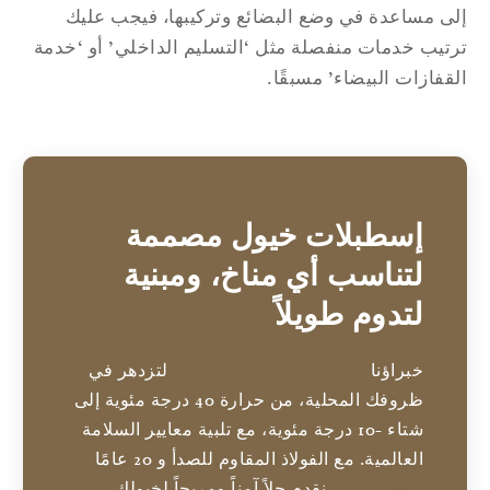
ى مساعدة في وضع البضائع وتركيبها، فيجب عليك
تيب خدمات منفصلة مثل ‘التسليم الداخلي’ أو ‘خدمة
قفازات البيضاء’ مسبقًا.
إسطبلات خيول مصممة
لتناسب أي مناخ، ومبنية
لتدوم طويلاً
خبراؤنا
تصميم اسطبلات مخصصة
لتزدهر في
ظروفك المحلية، من حرارة 40 درجة مئوية إلى
شتاء -10 درجة مئوية، مع تلبية معايير السلامة
العالمية. مع الفولاذ المقاوم للصدأ و 20 عامًا
مواد متينة
, ، نقدم حلاً آمناً ومريحاً لخيولك.