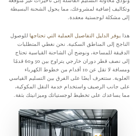
ؤدي محاولة التسليم الفاشلة إلى تأخيرات غير متوقعة
كاليف إضافية لمشروعك، مما يحول الشحنة البسيطة
ى مشكلة لوجستية معقدة.
ذا
يوفر الدليل التفاصيل العملية التي تحتاجها
للوصول
ناجح إلى المناطق السكنية. نحن نغطي المتطلبات
دقيقة للمساحة، ونوضح أن الشاحنة القياسية تحتاج
إلى نصف قطر دوران خارجي يتراوح بين 50 و60 قدمًا
ومسافة لا تقل عن 10 أقدام من خطوط الكهرباء
علوية. ستتعرف أيضًا على الفرق بين التسليم القياسي
ى جانب الرصيف واستخدام خدمة النقل المكوكية،
ا يساعدك على تخطيط لوجستياتك وميزانيتك بثقة.