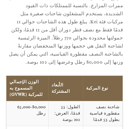
رات المزارع. بالنسبة للممتلكات ذات القيود
شديدة، يستخدم المشغلون شاحنات صغيرة مثل
مركبات فئة Kei. يبلغ طول هذه الشاحنات حوالي 11
قدمًا فقط مع نصف قطر دوران أقل من 12 قدمًا، ولكن
حمولتها محدودة بحوالي 770 رطلاً. الميزة الرئيسية
احنة النقل هي حجمها ووزنها المنخفضان مقارنةً
لشاحنة النصف مقطورة القياسية، التي يمكن أن يصل
إلى 80,000 رطل وعرضها إلى 102 بوصة.
الوزن الإجمالي
الأبعاد
نوع المركبة
المسموح به
المشتركة
للمركبة (GVWR)
شاحنة نصف
الطول: 53
65,000-80,000
مقطورة قياسية
قدمًا، العرض:
رطل
بطول 53 قدمًا
102 بوصة