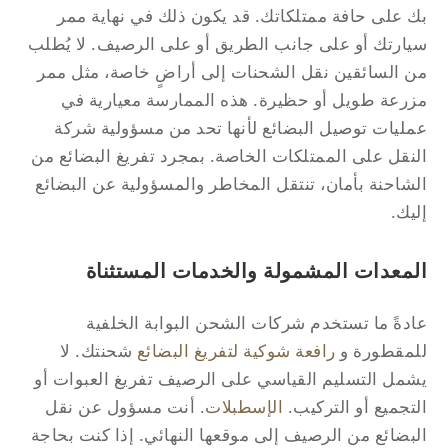
 على حافة ممتلكاتك. قد يكون ذلك في نهاية ممر
ارتك أو على جانب الطريق أو على الرصيف. لا يُطلب
 السائقين نقل الشحنات إلى أراضٍ خاصة، مثل ممر
رعة طويل أو حظيرة. هذه الممارسة معيارية في
ليات توصيل البضائع لأنها تحد من مسؤولية شركة
نقل على الممتلكات الخاصة. بمجرد تفريغ البضائع من
شاحنة بأمان، تنتقل المخاطر والمسؤولية عن البضائع
يك.
لمعدات المشمولة والخدمات المستثناة
دةً ما تستخدم شركات الشحن البوابة الخلفية
مقطورة و
رافعة شوكية لتفريغ البضائع
شحنتك. لا
مل التسليم القياسي على الرصيف تفريغ العبوات أو
تجميع أو التركيب.
الإسطبلات
. أنت مسؤول عن نقل
بضائع من الرصيف إلى موقعها النهائي. إذا كنت بحاجة