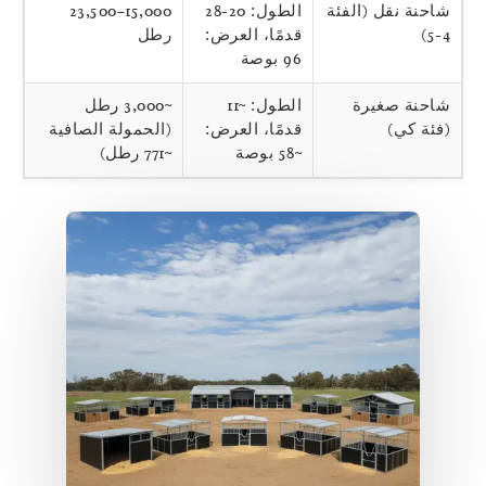
شاحنة نقل (الفئة
الطول: 20-28
15,000–23,500
4-5)
قدمًا، العرض:
رطل
96 بوصة
شاحنة صغيرة
الطول: ~11
~3,000 رطل
(فئة كي)
قدمًا، العرض:
(الحمولة الصافية
~58 بوصة
~771 رطل)