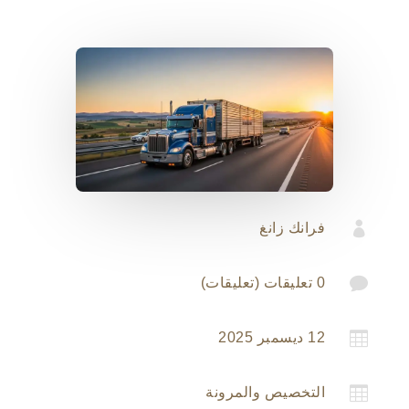

فرانك زانغ

0 تعليقات (تعليقات)

12 ديسمبر 2025

التخصيص والمرونة