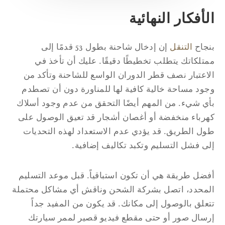
لأفكار النهائية
جاح
التنقل
إن إدخال شاحنة بطول 53 قدمًا إلى
تلكاتك يتطلب تخطيطًا دقيقًا. عليك أن تأخذ في
اعتبار نصف قطر الدوران الواسع للشاحنة وتأكد من
ود مساحة خالية كافية لها للمناورة دون أن تصطدم
ي شيء. من المهم أيضًا التحقق من عدم وجود أسلاك
رباء منخفضة أو أغصان أشجار قد تعيق الوصول على
ل الطريق. قد يؤدي عدم الاستعداد لهذه التحديات
ى فشل التسليم وتكبد تكاليف إضافية.
ضل طريقة هي أن تكون استباقياً. قبل موعد التسليم
محدد، اتصل بشركة الشحن وناقش أي مشاكل محتملة
علق بالوصول إلى مكانك. قد يكون من المفيد جداً
سال صور أو حتى مقطع فيديو قصير لممر سيارتك