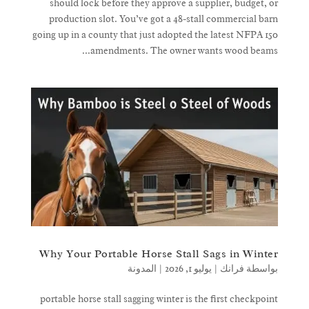
should lock before they approve a supplier, budget, or
production slot. You’ve got a 48-stall commercial barn
going up in a county that just adopted the latest NFPA 150
amendments. The owner wants wood beams...
Why Your Portable Horse Stall Sags in Winter
بواسطة
فرانك
|
يوليو 1, 2026
|
المدونة
portable horse stall sagging winter is the first checkpoint