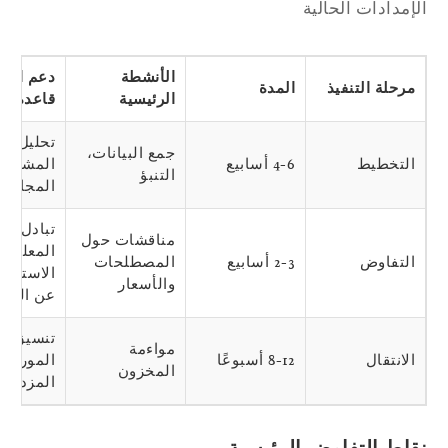
إمدادات الحالية
الأنشطة
دعم استقرار
مرحلة التنفيذ
المدة
الرئيسية
قاعدة البيانا
تحليل
جمع البيانات،
التخطيط
4-6 أسابيع
المشتريات
التنبؤ
المجاني
تبادل
مناقشات حول
المعلومات
التفاوض
2-3 أسابيع
المصطلحات
الاستخباراتية
والأسعار
عن السوق
تنسيق
مواءمة
الانتقال
8-12 أسبوعًا
الموردين
المخزون
المزدوجين