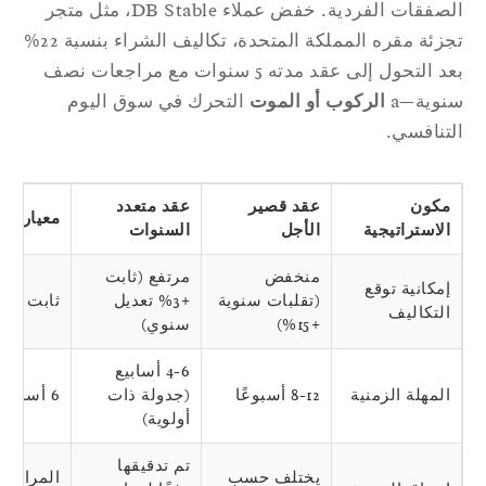
الصفقات الفردية. خفض عملاء DB Stable، مثل متجر
تجزئة مقره المملكة المتحدة، تكاليف الشراء بنسبة 22%
بعد التحول إلى عقد مدته 5 سنوات مع مراجعات نصف
وية—a
الركوب أو الموت
التحرك في سوق اليوم
تنافسي.
مكون
عقد قصير
عقد متعدد
معيار الصناعة
الاستراتيجية
الأجل
السنوات
منخفض
مرتفع (ثابت
إمكانية توقع
(تقلبات سنوية
+3% تعديل
ثابت +5%
التكاليف
+15%)
سنوي)
4-6 أسابيع
المهلة الزمنية
8-12 أسبوعًا
(جدولة ذات
6 أسابيع
أولوية)
تم تدقيقها
يختلف حسب
المراجعات