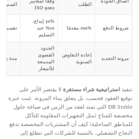
اتساق الجودة
وفقًا لمعايير
الطلب
السنوية
ISO 9001
30% إيداع،
شروط الدفع
100% مقدمًا
70% عند
تقسيم 50/50
التسليم
الحدود
إعادة التفاوض
القصوى
مرونة التجديد
مدة 3 سنوات
السنوية
المدمجة
للأسعار
فيذ
استراتيجية شراء مستقرة
لا يقتصر الأمر على
قيع العقود فحسب، بل يتعلق ببناء المرونة. تثبت خبرة
DB Stable التي تمتد لعقد من الزمن في صياغة حلول
صصة للمناخ (مثل التجهيزات المقاومة للتآكل
مناطق الساحلية) كيف أن المشتريات المخصصة تدفع
نجاح التشغيلي. بالنسبة للشركات التي تتطلع إلى