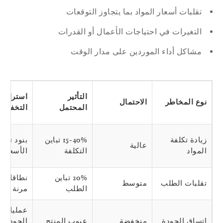
تقلبات أسعار المواد بما يتجاوز التوقعات
التغيرات في احتياجات الأعمال أو القدرات
مشاكل أداء الموردين على مدار الوقت
التأثير
استراتيجية
نوع المخاطر
الاحتمال
المحتمل
التخفيف
زيادة تكلفة
15-40% تباين
بنود تعديل
عالية
المواد
التكلفة
الأسعار
20% تباين
نطاقات كمية
تقلبات الطلب
متوسط
الطلب
مرنة
عمليات تدقي
اتساق الجودة
منخفضة
عيوب المنتج
الجودة