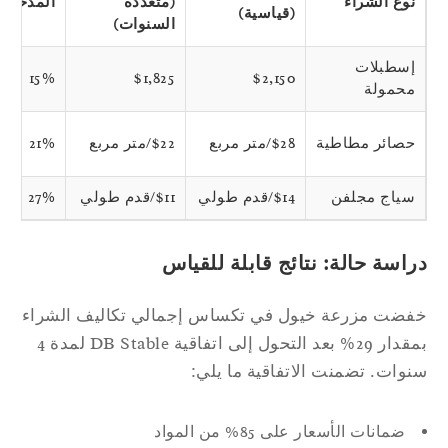
نوع الشراء
(متعددة
المدخرات
(قياسية)
السنوات)
إسطبلات
15%
$1,825
$2,150
محمولة
حصائر مطاطية
$28/متر مربع
$22/متر مربع
21%
سياج مجلفن
$14/قدم طولي
$11/قدم طولي
27%
اسة حالة: نتائج قابلة للقياس
ضت مزرعة خيول في تكساس إجمالي تكاليف الشراء
بمقدار 29% بعد التحول إلى اتفاقية DB Stable لمدة 4
وات. تضمنت الاتفاقية ما يلي:
ضمانات الأسعار على 85% من المواد