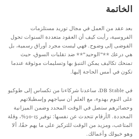
لخاتمة
د عقد من العمل في مجال توريد مستلزمات
فروسية، رأيت كيف أن العقود متعددة السنوات تحول
فوضى إلى وضوح. فهي ليست مجرد أوراق رسمية، بل
 درعك **”الوحيد”** ضد تقلبات السوق، حيث
نحك تكاليف يمكن التنبؤ بها وتسليمات موثوقة عندما
ون في أمس الحاجة إليها.
في DB Stable، ساعدنا شركاءنا من تكساس إلى طوكيو
ى النوم بهدوء، مع العلم أن سياجهم وإسطبلاتهم
صائرهم ستصل في الوقت المحدد وضمن الميزانية
المحددة. الأرقام تتحدث عن نفسها: توفير 15-30%، وقلة
متاعب، ومزيد من الوقت للتركيز على ما يهم حقًا، ألا
و خيولك وأعمالك.